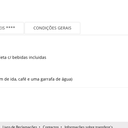
IS ****
CONDIÇÕES GERAIS
eta c/ bebidas incluidas
 de ida, café e uma garrafa de água)
•
Livro de Reclamações
•
Contactos
•
Informações sobre transfere's